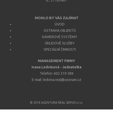
IČ: 27163407
MOHLO BY VÁS ZAJÍMAT
ÚVOD
OSTRAHA OBJEKTŮ
KAMEROVÉ SYSTÉMY
ÚKLIDOVÉ SLUŽBY
SPECIÁLNÍ ČINNOSTI
MANAGEMENT FIRMY
Ivana Ledvinová - Jednatelka
Telefon:
602 319 589
E-mail:
ledvina.real@seznam.cz
© 2018
AGENTURA REAL SERVIS s.r.o.